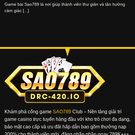
Game bài Sao789 là nơi giúp thành viên thư giãn và tận hưởng
cảm giác [...]
Khám phá cổng game
SAO789
Club – Nền tảng giải trí
game casino trực tuyến hàng đầu với kho trò chơi đa dạng,
bảo mật cao cấp và ưu đãi hấp dẫn bao gồm thưởng nạp
200% cho thành viên mới, đăng nhập nhận ngay 789K+++.